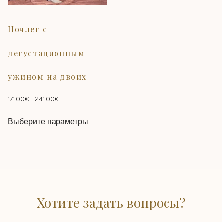
Ночлег с
дегустационным
ужином на двоих
Диапазон
171.00
€
–
241.00
€
цен:
Этот
Выберите параметры
171.00€
товар
–
имеет
241.00€
несколько
вариаций.
Опции
можно
выбрать
Хотите задать вопросы?
на
странице