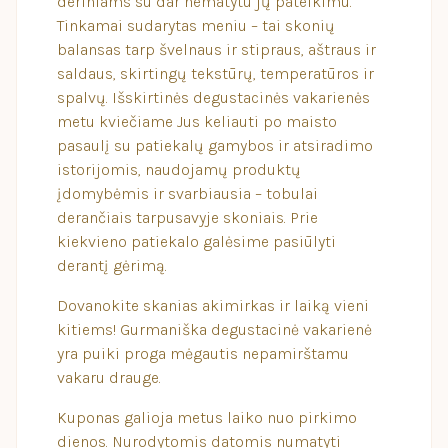
deriniams su dar nematytu jų pateikimu.
Tinkamai sudarytas meniu – tai skonių
balansas tarp švelnaus ir stipraus, aštraus ir
saldaus, skirtingų tekstūrų, temperatūros ir
spalvų. Išskirtinės degustacinės vakarienės
metu kviečiame Jus keliauti po maisto
pasaulį su patiekalų gamybos ir atsiradimo
istorijomis, naudojamų produktų
įdomybėmis ir svarbiausia – tobulai
derančiais tarpusavyje skoniais. Prie
kiekvieno patiekalo galėsime pasiūlyti
derantį gėrimą.
Dovanokite skanias akimirkas ir laiką vieni
kitiems! Gurmaniška degustacinė vakarienė
yra puiki proga mėgautis nepamirštamu
vakaru drauge.
Kuponas galioja metus laiko nuo pirkimo
dienos. Nurodytomis datomis numatyti