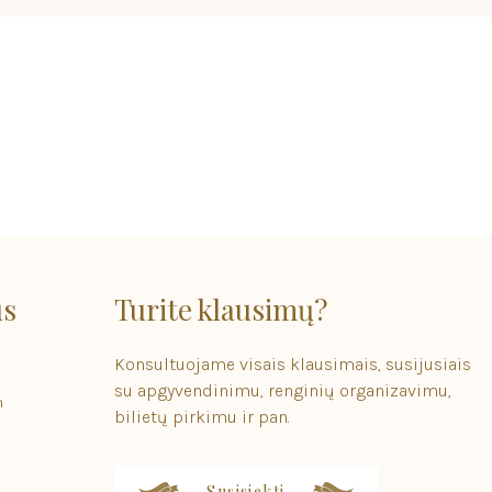
us
Turite klausimų?
Konsultuojame visais klausimais, susijusiais
su apgyvendinimu, renginių organizavimu,
m
bilietų pirkimu ir pan.
Susisiekti