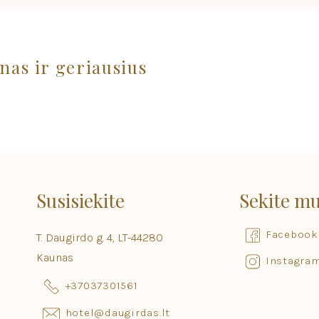
nas ir geriausius
Susisiekite
Sekite m
Facebook
T. Daugirdo g. 4, LT-44280
Kaunas
Instagra
+37037301561
hotel@daugirdas.lt