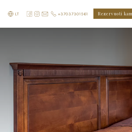
Rezervuoti ka
+37037301561
LT