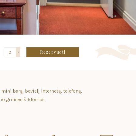
Rezervuoti
0
ini barą, bevielį internetą, telefoną,
rio grindys šildomos.