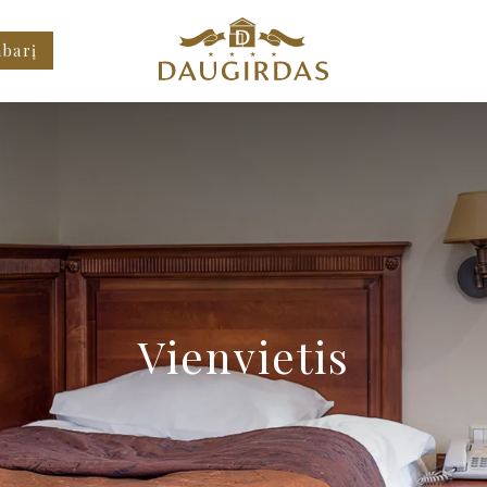
mbarį
Vienvietis