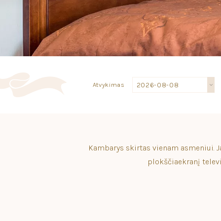
Atvykimas
Kambarys skirtas vienam asmeniui. Jam
plokščiaekranį telev