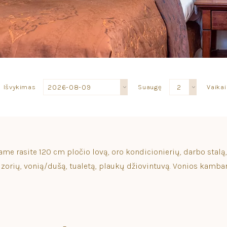
Išvykimas
Suaugę
2
Vaikai
e rasite 120 cm pločio lovą, oro kondicionierių, darbo stalą, m
izorių, vonią/dušą, tualetą, plaukų džiovintuvą. Vonios kamba