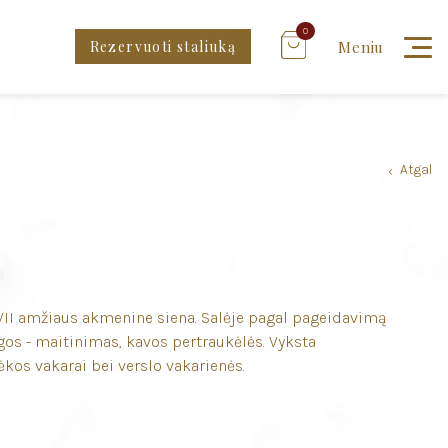
0
Rezervuoti staliuką
Meniu
Atgal
›
XVII amžiaus akmenine siena. Salėje pagal pageidavimą
gos - maitinimas, kavos pertraukėlės. Vyksta
kos vakarai bei verslo vakarienės.