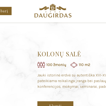
mbarį
KOLONŲ SALĖ
100 žmonių
110 m2
Jauki istorinė erdvė su autentiška XVI-
pateikiama reikalinga įranga bei paslau
konferencijos, mokymai, seminarai, padė
Klausti