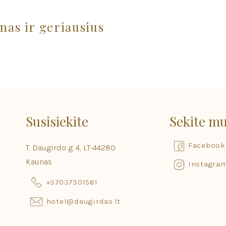
nas ir geriausius
Susisiekite
Sekite m
Facebook
T. Daugirdo g. 4, LT-44280
Kaunas
Instagra
+37037301561
hotel@daugirdas.lt