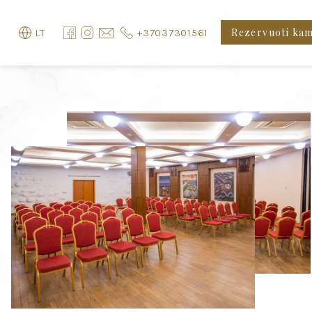
Rezervuoti ka
+37037301561
LT