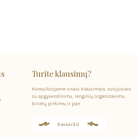
us
Turite klausimų?
Konsultuojame visais klausimais, susijusiais
su apgyvendinimu, renginių organizavimu,
m
bilietų pirkimu ir pan.
Susisiekti