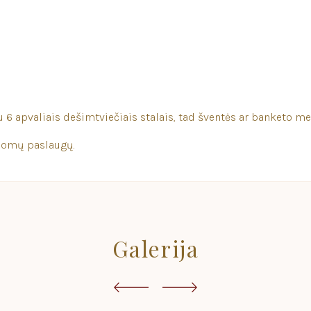
su 6 apvaliais dešimtviečiais stalais, tad šventės ar banketo m
domų paslaugų.
Galerija