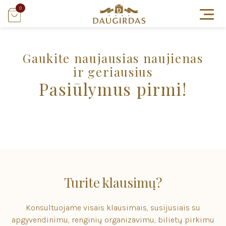
Sveikiname pasirinkus WordPress. Tai pirmasis Jūsų įrašas,
0
galite jį redaguoti arba ištrinti, o tuomet pradėkite kurti!
Gaukite naujausias naujienas
ir geriausius
Pasiūlymus pirmi!
Turite klausimų?
Konsultuojame visais klausimais, susijusiais su
apgyvendinimu, renginių organizavimu, bilietų pirkimu