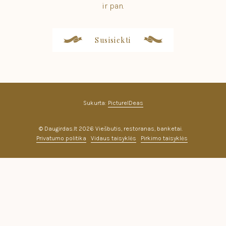
ir pan.
Susisiekti
Sukurta:
PictureIDeas
© Daugirdas.lt 2026 Viešbutis, restoranas, banketai.
Privatumo politika
Vidaus taisyklės
Pirkimo taisyklės