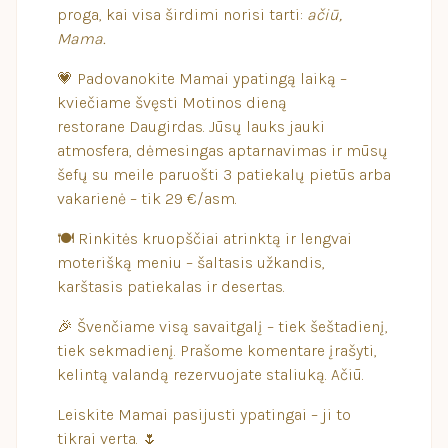
proga, kai visa širdimi norisi tarti:
ačiū,
Mama.
💗 Padovanokite Mamai ypatingą laiką –
kviečiame švęsti Motinos dieną
restorane Daugirdas. Jūsų lauks jauki
atmosfera, dėmesingas aptarnavimas ir mūsų
šefų su meile paruošti
3 patiekalų pietūs arba
vakarienė
– tik 29 €/asm.
🍽 Rinkitės kruopščiai atrinktą ir lengvai
moterišką meniu – šaltasis užkandis,
karštasis patiekalas ir desertas.
🎉 Švenčiame visą savaitgalį – tiek šeštadienį,
tiek sekmadienį. Prašome komentare įrašyti,
kelintą valandą rezervuojate staliuką. Ačiū.
Leiskite Mamai pasijusti ypatingai – ji to
tikrai verta. 🌷