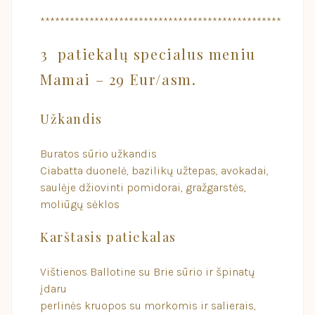
*************************************************
3 patiekalų specialus meniu
Mamai – 29 Eur/asm.
Užkandis
Buratos sūrio užkandis
Ciabatta duonelė, bazilikų užtepas, avokadai,
saulėje džiovinti pomidorai, gražgarstės,
moliūgų sėklos
Karštasis patiekalas
Vištienos Ballotine su Brie sūrio ir špinatų
įdaru
perlinės kruopos su morkomis ir salierais,