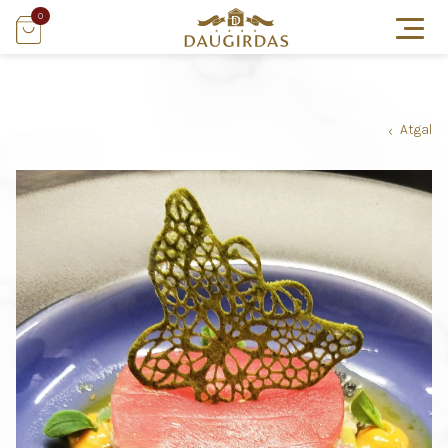
0
Atgal
›