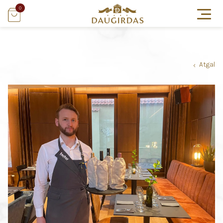
0
Atgal
›