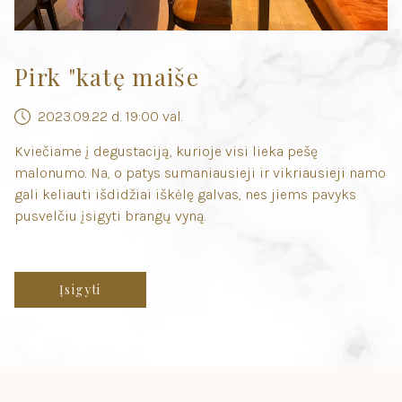
Pirk "katę maiše
2023.09.22 d. 19:00 val.
Kviečiame į degustaciją, kurioje visi lieka pešę
malonumo. Na, o patys sumaniausieji ir vikriausieji namo
gali keliauti išdidžiai iškėlę galvas, nes jiems pavyks
pusvelčiu įsigyti brangų vyną.
Įsigyti