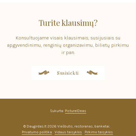
Turite klausimų?
Konsultuojame visais klausimais, susijusiais su
apgyvendinimu, renginių organizavimu, bilietų pirkimu
ir pan.
Susisiekti
Sukurta:
PictureIDeas
© Daugirdas.lt 2026 Viešbutis, restoranas, banketai.
Privatumo politika
Vidaus taisyklės
Pirkimo taisyklės