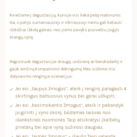
Kviečiame į degustaciją, kurioje visi lieka pešę malonumo.
Na, o patys sumaniausieji ir vikriausieji namo gali keliauti
išdidžiai iškėlę galvas, nes jiems pavyks pusvelčiu įsigyti
brangų vyną.
Registruok degustacijai draugą, uošvienę ar bendradarbį ir
gauk amžiną kompaniono dėkingumą. Mes siūlome tris
dalyvavimo renginyje scenarijus:
Jei esi „taupus žmogus“, ateik į renginį paragauti 4
skirtingus baltuosius vynus bei gerai užkąsti;
Jei esi „besimokantis žmogus“, ateik ir pabandyk
įsigilinti į vyno skonį, būdamas laisvas nuo
išankstinės nuomonės. Taip atsikratysi įkalbėtų
prietarų bei apie vyną sužinosi daugiau;
Jei esi „laimės žmogus“ – išaušo Tavo valanda.