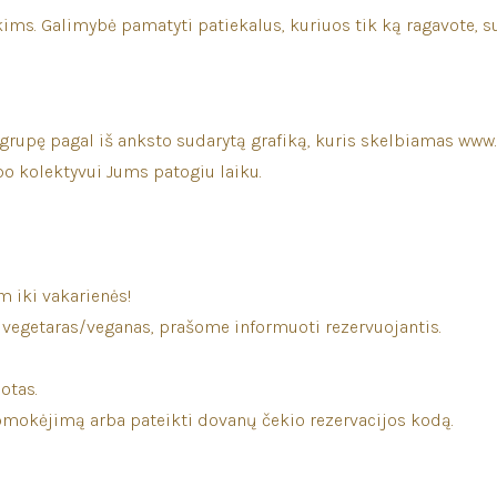
akims. Galimybė pamatyti patiekalus, kuriuos tik ką ragavote, 
grupę pagal iš anksto sudarytą grafiką, kuris skelbiamas www.
bo kolektyvui Jums patogiu laiku.
m iki vakarienės!
e vegetaras/veganas, prašome informuoti rezervuojantis.
otas.
 apmokėjimą arba pateikti dovanų čekio rezervacijos kodą.