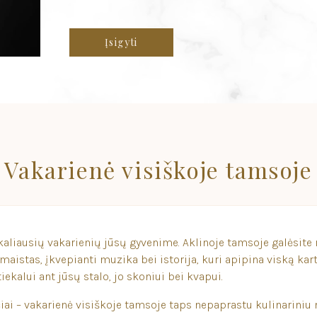
Įsigyti
Vakarienė visiškoje tamsoje
nikaliausių vakarienių jūsų gyvenime. Aklinoje tamsoje galėsite 
aistas, įkvepianti muzika bei istorija, kuri apipina viską kart
iekalui ant jūsų stalo, jo skoniui bei kvapui.
čiai – vakarienė visiškoje tamsoje taps nepaprastu kulinariniu