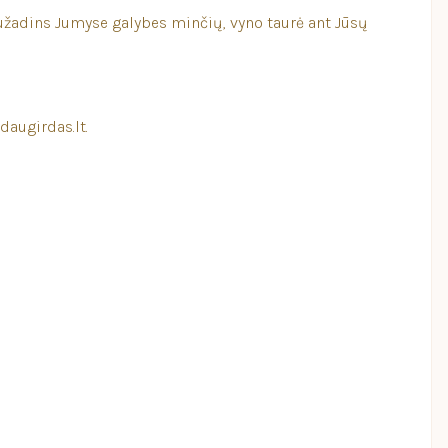
sužadins Jumyse galybes minčių, vyno taurė ant Jūsų
daugirdas.lt.