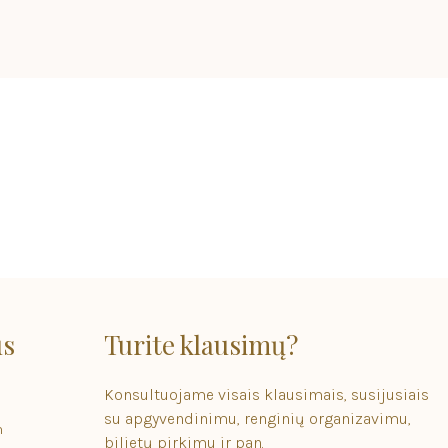
us
Turite klausimų?
Konsultuojame visais klausimais, susijusiais
su apgyvendinimu, renginių organizavimu,
m
bilietų pirkimu ir pan.