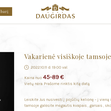
mbarį
Vakarienė visiškoje tamsoj
2022.10.11 d. 19:00 val.
45-89 €
Kaina nuo
Vietų nėra. Prašome rinktis kitą datą.
Leiskite Jus nusivesti į pojūčių kelionę – į vien
tamsoje galėsite mėgautis kvapais , garsais , skon