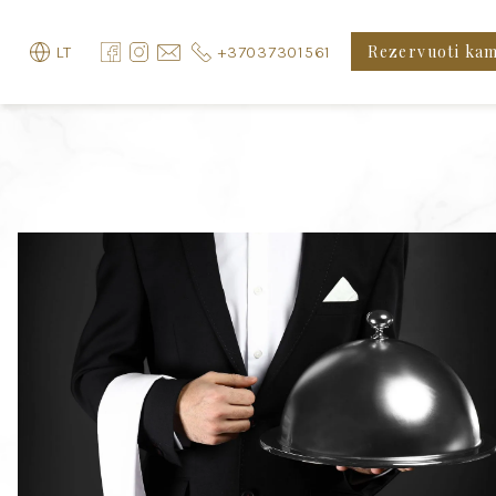
Rezervuoti ka
+37037301561
LT