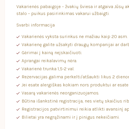
Vakarienės pabaigoje – žvakių šviesa ir atgaiva Jūsų 
stalo – puikus pasirinkimas vakarui užbaigti.
Svarbi informacija
Vakarienės vyksta surinkus ne mažiau kaip 20 asm. 
Vakarienę galite užsakyti draugų kompanijai ar dar
Gėrimai į kainą neįskaičiuoti.
Aprangai reikalavimų nėra.
Vakarienė trunka 1,5-2 val.
Rezervacijas galima perkelti/atšaukti likus 2 dieno
Jei esate alergiškas kokiam nors produktui ar esat
Vasarą vakarienės neorganizuojamos.
Būtina išankstinė registracija, nes vietų skaičius rib
Registracijos patvirtinimui reikia atlikti avansinį
Bilietai yra negrąžinami ir į pinigus nekeičiami.