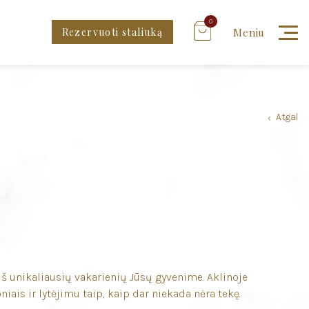
0
Rezervuoti staliuką
Meniu
Atgal
›
e
ą iš unikaliausių vakarienių Jūsų gyvenime. Aklinoje
iais ir lytėjimu taip, kaip dar niekada nėra tekę.