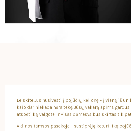
Leiskite Jus nusivesti į pojūčių kelionę – į vieną iš u
kaip dar niekada nėra tekę. Jūsų vakarą apims gardus m
atspėti ką valgote. Ir visas dėmesys bus skirtas tik pat
Aklinos tamsos pasekoje – sustiprėję keturi likę pojū