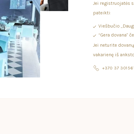
Jei registruojatės 
pateikti:
Viešbučio „Daug
“Gera dovana” če
Jei neturite dovanų
vakarienę iš anksto
+370 37 30156