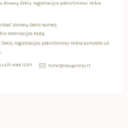
su dovanų čekiu, registracijos patvirtinimui reikia
irdas” dovanų čekio numerį.
kio rezervacijos kodą.
 čekio, registracijos patvirtinimui reikia sumokėti už
.
1
,
+370 686 12311
hotel@daugirdas.lt