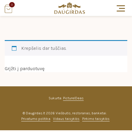
0
Krepšelis dar tuščias.
Grįžti į parduotuvę
Sukurta:
PictureIDeas
© Daugirdas.lt 2026 Viešbutis, restoranas, banketai.
Privatumo politika
Vidaus taisyklės
Pirkimo taisyklės